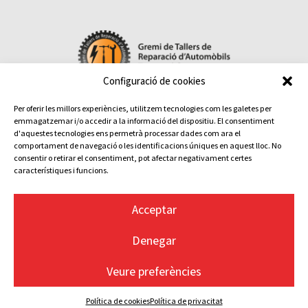
Configuració de cookies
Per oferir les millors experiències, utilitzem tecnologies com les galetes per

emmagatzemar i/o accedir a la informació del dispositiu. El consentiment
Contacta amb nosaltres
d'aquestes tecnologies ens permetrà processar dades com ara el
comportament de navegació o les identificacions úniques en aquest lloc. No
Maite Pérez – Gestora del Gremi – Tel.
93 736 11 03
consentir o retirar el consentiment, pot afectar negativament certes
Terrassa:
Sant Pau, 6 · 08221
característiques i funcions.
Avís legal
Política de privacitat
Acceptar
Política de cookies
Transparència
Denegar
Gremi de Tallers de Reparació d'Automòbils ©
Veure preferències
2026
Política de cookies
Política de privacitat