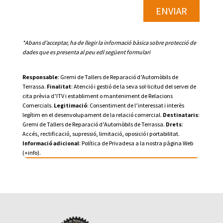
ENVIAR
*Abans d’acceptar, ha de llegir la informació bàsica sobre protecció de
dades que es presenta al peu edl següent formulari
Responsable
: Gremi de Tallers de Reparació d’Automòbils de
Terrassa.
F
inalitat
: Atenció i gestió de la seva sol·licitud del servei de
cita prèvia d’ITV i establiment o manteniment de Relacions
Comercials.
Legitimació
: Consentiment de l’interessat i interès
legítim en el desenvolupament de la relació comercial.
Destinataris
:
Gremi de Tallers de Reparació d’Automòbils de Terrassa.
Drets
:
Accés, rectificació, supressió, limitació, oposició i portabilitat.
Informació
adicional
: Política de Privadesa a la nostra pàgina Web
(+info).