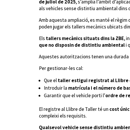
de juliol de 2025
, s’amplia l’àmbit d’aplica
als vehicles sense distintiu ambiental dins
Amb aquesta ampliació, es manté el règim de
poden jugar els tallers mecànics ubicats din
Els
tallers mecànics situats dins la ZBE
, i
que no disposin de distintiu ambiental
i 
Aquestes autoritzacions tenen una durada
Per gestionar-les cal:
Que el
taller estigui registrat al Llibre
Introduir la
matrícula i el número de ba
Garantir que el vehicle porti l’
ordre de r
El registre al Llibre de Taller té un
cost únic
compleixi els requisits.
Qualsevol vehicle sense distintiu ambie