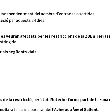
, independentment del nombre d’entrades o sortides
cació
per aquests 24 dies.
 es veuran afectats per les restriccions de la ZBE a Terrassa
estringida.
r als següents vials
:
 de la restricció
, però
tot l’interior forma part de la zona
mpliarà
fins a incloure també
l’Avinguda Àngel Sallent
.