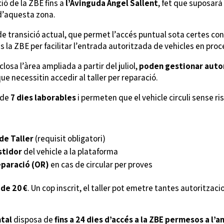
ció de la ZBE fins a
l’Avinguda Àngel Sallent
, fet que suposarà
 d’aquesta zona.
 transició actual, que permet l’accés puntual sota certes cond
s la ZBE per facilitar l’entrada autoritzada de vehicles en proc
nclosa l’àrea ampliada a partir del juliol,
poden gestionar autor
que necessitin accedir al taller per reparació.
 de
7 dies laborables
i permeten que el vehicle circuli sense r
 de Taller
(requisit obligatori)
stidor
del vehicle a la plataforma
eparació (OR)
en cas de circular per proves
 de 20 €
. Un cop inscrit, el taller pot emetre tantes autoritzac
ntal
disposa de
fins a 24 dies d’accés a la ZBE permesos a l’a