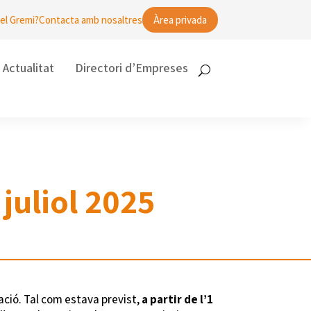
el Gremi?
Contacta amb nosaltres
Àrea privada
Actualitat
Directori d’Empreses
 juliol 2025
ció. Tal com estava previst,
a partir de l’1