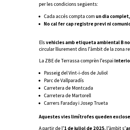
per les condicions següents:
Cada accés compta com
un dia complet
No cal fer cap registre previ ni comuni
Els
vehicles amb etiqueta ambiental B
no
circular lliurement dins l’àmbit de la zona r
La ZBE de Terrassa comprèn l’espai
interio
Passeig del Vint-i-dos de Juliol
Parc de Vallparadís
Carretera de Montcada
Carretera de Martorell
Carrers Faraday i Josep Trueta
Aquestes vies limítrofes queden excloses
A partir de l’
1 de juliol de 2025
, l’àmbit s’
a