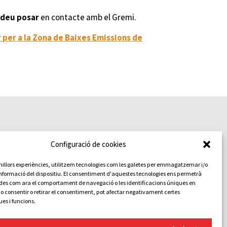
odeu posar
en contacte amb el Gremi.
 per a la Zona de Baixes Emissions de
Configuració de cookies
s millors experiències, utilitzem tecnologies com les galetes per emmagatzemar i/o
informació del dispositiu. El consentiment d'aquestes tecnologies ens permetrà
 legal
des com ara el comportament de navegació o les identificacions úniques en
e privacitat
No consentir o retirar el consentiment, pot afectar negativament certes
ues i funcions.
de cookies
arència