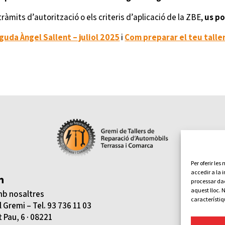
ràmits d’autorització o els criteris d’aplicació de la ZBE,
us p
inguda Àngel Sallent – juliol 2025
i
Com preparar el teu taller
Per oferir le
accedir a la 
Avís

processar da
Política d
aquest lloc. 
b nosaltres
característiq
Política 
 Gremi – Tel.
93 736 11 03
 Pau, 6 · 08221
Transp