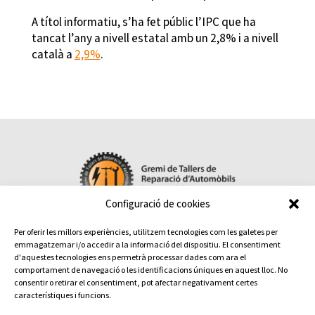
A títol informatiu, s’ha fet públic l’IPC que ha
tancat l’any a nivell estatal amb un 2,8% i a nivell
català a
2,9%
.
Configuració de cookies
Per oferir les millors experiències, utilitzem tecnologies com les galetes per

emmagatzemar i/o accedir a la informació del dispositiu. El consentiment
Contacta amb nosaltres
d'aquestes tecnologies ens permetrà processar dades com ara el
comportament de navegació o les identificacions úniques en aquest lloc. No
Maite Pérez – Gestora del Gremi – Tel.
93 736 11 03
consentir o retirar el consentiment, pot afectar negativament certes
Terrassa:
Sant Pau, 6 · 08221
característiques i funcions.
Avís legal