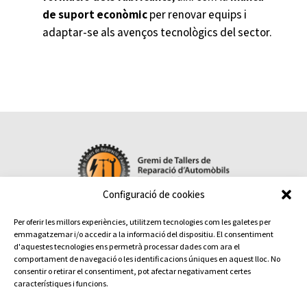
de suport econòmic
per renovar equips i
adaptar-se als avenços tecnològics del sector.
Configuració de cookies
Per oferir les millors experiències, utilitzem tecnologies com les galetes per

emmagatzemar i/o accedir a la informació del dispositiu. El consentiment
Contacta amb nosaltres
d'aquestes tecnologies ens permetrà processar dades com ara el
comportament de navegació o les identificacions úniques en aquest lloc. No
Maite Pérez – Gestora del Gremi – Tel.
93 736 11 03
consentir o retirar el consentiment, pot afectar negativament certes
Terrassa:
Sant Pau, 6 · 08221
característiques i funcions.
Avís legal