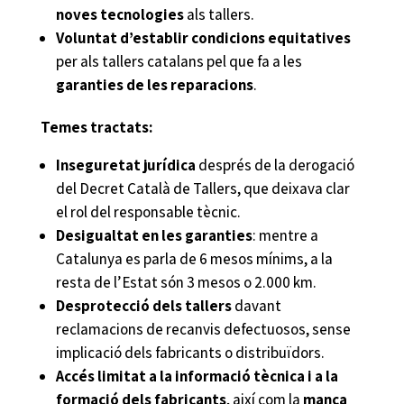
noves tecnologies
als tallers.
Voluntat d’establir condicions equitatives
per als tallers catalans pel que fa a les
garanties de les reparacions
.
Temes tractats:
Inseguretat jurídica
després de la derogació
del Decret Català de Tallers, que deixava clar
el rol del responsable tècnic.
Desigualtat en les garanties
: mentre a
Catalunya es parla de 6 mesos mínims, a la
resta de l’Estat són 3 mesos o 2.000 km.
Desprotecció dels tallers
davant
reclamacions de recanvis defectuosos, sense
implicació dels fabricants o distribuïdors.
Accés limitat a la informació tècnica i a la
formació dels fabricants
, així com la
manca