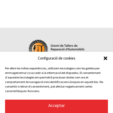
Configuració de cookies
Per oferir les millors experiències, utilitzem tecnologies com les galetes per

emmagatzemar i/o accedir a la informació del dispositiu. El consentiment
Contacta amb nosaltres
d'aquestes tecnologies ens permetrà processar dades com ara el
comportament de navegació o les identificacions úniques en aquest lloc. No
Maite Pérez – Gestora del Gremi – Tel.
93 736 11 03
consentir o retirar el consentiment, pot afectar negativament certes
Terrassa:
Sant Pau, 6 · 08221
característiques i funcions.
Avís legal
Política de privacitat
Acceptar
Política de cookies